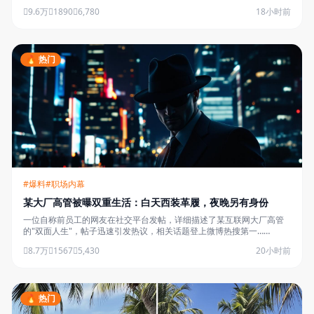
数亿资产分割问题……
9.6万
1890
6,780
18小时前
🔥 热门
#爆料
#职场内幕
某大厂高管被曝双重生活：白天西装革履，夜晚另有身份
一位自称前员工的网友在社交平台发帖，详细描述了某互联网大厂高管
的"双面人生"，帖子迅速引发热议，相关话题登上微博热搜第一……
8.7万
1567
5,430
20小时前
🔥 热门