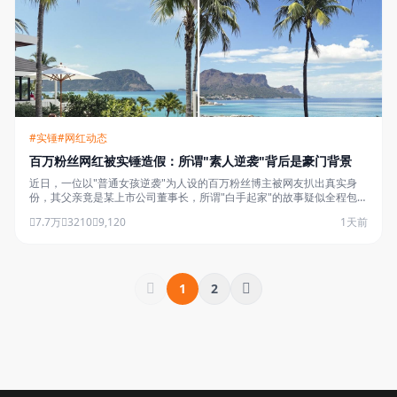
#实锤
#网红动态
百万粉丝网红被实锤造假：所谓"素人逆袭"背后是豪门背景
近日，一位以"普通女孩逆袭"为人设的百万粉丝博主被网友扒出真实身
份，其父亲竟是某上市公司董事长，所谓"白手起家"的故事疑似全程包
装……
7.7万
3210
9,120
1天前
1
2