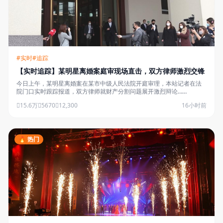
#实时
#追踪
【实时追踪】某明星离婚案庭审现场直击，双方律师激烈交锋
今日上午，某明星离婚案在某市中级人民法院开庭审理，本站记者在法
院门口实时跟踪报道，双方律师就财产分割问题展开激烈辩论……
15.6万
5670
12,300
16小时前
🔥 热门