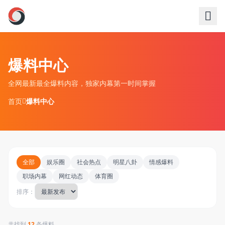
跳过导航
爆料中心
全网最新最全爆料内容，独家内幕第一时间掌握
首页
爆料中心
全部
娱乐圈
社会热点
明星八卦
情感爆料
职场内幕
网红动态
体育圈
排序：
共找到
12
条爆料